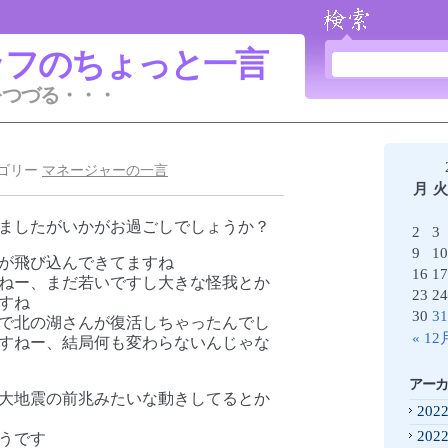
ッフのちょっと一言
をつづる・・・
テゴリー
マネージャーの一言
月
火
ましたがいかがお過ごしでしょうか？
2
3
9
10
が飛び込んできてますね
16
17
ねー、まだ若いですし大きな怪我とか
23
24
すね
30
31
で北の湖さんが復活しちゃったんでし
« 12
すねー、結局何も変わらないんじゃな
アーカ
大地震の前兆みたいな動きしてるとか
202
202
うです