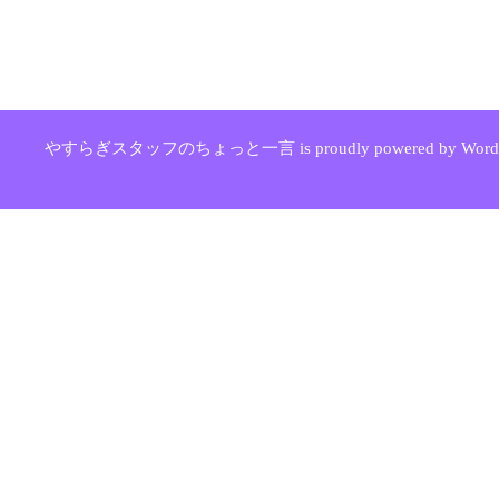
やすらぎスタッフのちょっと一言 is proudly powered by WordPr