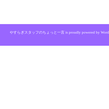
やすらぎスタッフのちょっと一言 is proudly powered by WordPr