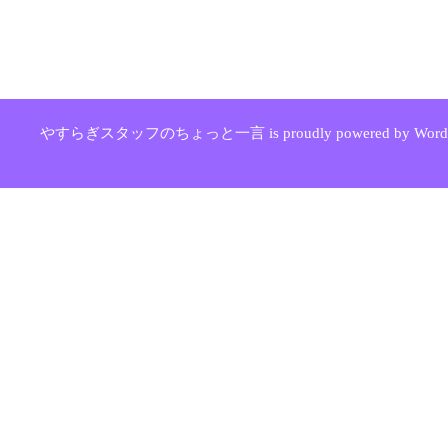
やすらぎスタッフのちょっと一言 is proudly powered by WordPr