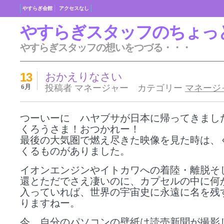
やすらぎ会館
アクセスなし
やすらぎスタッフのちょっ
やすらぎスタッフの想いをつづる・・・
13
おかえりなさい
6月
投稿者 マネージャー カテゴリー
マネージ
つーいーに ハヤブサが日本に帰ってきまし
くろうさま！おつかれー！
最後の大気圏で燃え尽きた映像を見た時は、
くるものがありました。
イオンエンジンやイトカワへの着陸・離脱そ
還とただでさえ凄いのに、カプセルの中に何
入っていれば、世界の宇宙史に永遠に名を残
りますねー。
今、自分のパソコンの壁紙は読売新聞が撮影