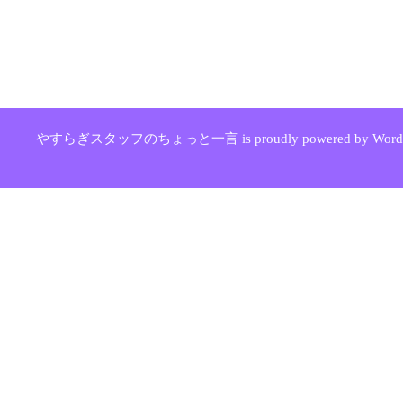
やすらぎスタッフのちょっと一言 is proudly powered by WordPr